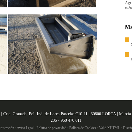
Agri
miér
Ma
 | Crta. Granada, Pol. Ind. de Lorca Parcelas C10-11 | 30800 LORCA | Murcia
236 - 968 476 011
nistración
·
Aviso Legal
·
Política de privacidad
·
Política de Cookies
·
Valid XHTML
·
Diseñ