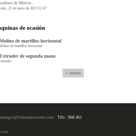
cultura de Murcia...
coles, 21 de enero de 2015 12:47
quinas de ocasión
Molino de martillos horizontal
Molino de martillos horizontal
Extruder de segunda mano
Extruder
+ ofertas
instagro@fndinstalaciones.com
· Tlfs.: 968 461
o web