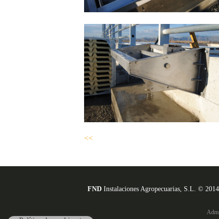
<<
FND
Instalaciones Agropecuarias, S.L. © 2014
Admi