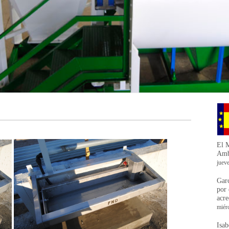
El M
Ambi
juev
Gar
por 
acre
miér
Isab